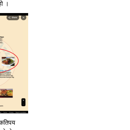
हो ।
े कतिपय