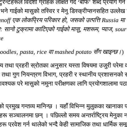
ष्टुरेन्टहरूले विदेशी ग्राहक लक्षित गर्दै ‘बीफ’ शब्द प्रयोग गर्न
मा भने गाईको मासुको तस्विर र मेनु डिस्क्रीप्सनसहित उल्ले
noff एक लोकप्रिय परिकार हो, जसको उत्पत्ति Russia मा
ा: सानो टुक्रामा काटिएको गाईको मासु, मशरूम, प्याज, so
ce
 noodles, pasta, rice वा mashed potato सँग खाइन्छ।
)
लय तथा प्रहरी स्रोतका अनुसार यस्ता विषयमा उजुरी परेमा व
धि तथा गुण नियन्त्रण विभाग, प्रहरी र स्थानीय प्रशासनको स
्यक परे मासुको नमुना परीक्षणका लागि प्रयोगशालामा पठाइ
ो प्रमुख गन्तव्य मानिन्छ । यहाँ विभिन्न मुलुकका खानाका 
्टहरू सञ्चालनमा छन् । पछिल्लो समय अन्तर्राष्ट्रिय मेनुका 
ू प्रवेश गर्न थालेको भन्दै केही सामाजिक तथा धार्मिक सम