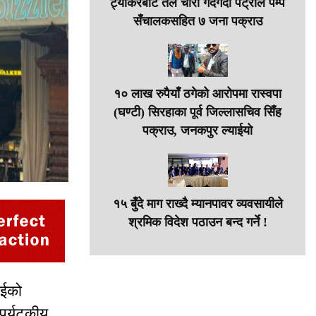
ट्याँकरबाट तेल चोरी गर्दैगर्दा पेट्रोल पम्प
सँचालकसहित ७ जना पक्राउ
१० लाख रुपैयाँ ठगेको आरोपमा रास्वपा
(घण्टी) सिरहाका पूर्व जिल्लासचिव सिँह
पक्राउ, जनकपुर ल्याईयो
१५ बुँदे माग राख्दै म्यानपावर व्यवसायीले
श्रमिक विदेश पठाउन बन्द गर्ने !
गाईको
पर्यटकीय