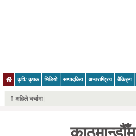
(current)
कृषि/ कृषक
भिडियो
सम्पादकिय
अन्तराष्ट्रिय
बैंकिङ्ग
अहिले चर्चामा |
काठमान्डौँमा