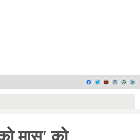
ाईको मासु' को