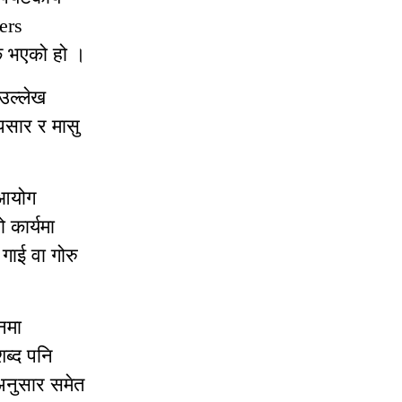
ers
िक भएको हो ।
उल्लेख
पसार र मासु
 आयोग
ो कार्यमा
गाई वा गोरु
नमा
शब्द पनि
 अनुसार समेत