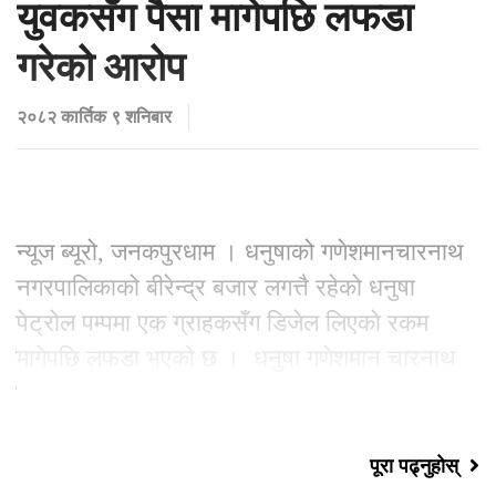
युवकसँग पैसा मागेपछि लफडा
गरेको आरोप
२०८२ कार्तिक ९ शनिबार
न्यूज ब्यूरो, जनकपुरधाम । धनुषाको गणेशमानचारनाथ
नगरपालिकाको बीरेन्द्र बजार लगत्तै रहेको धनुषा
पेट्रोल पम्पमा एक ग्राहकसँग डिजेल लिएको रकम
मागेपछि लफडा भएको छ । धनुषा गणेशमान चारनाथ
नगरपालिका वडा नं. २
पूरा पढ्नुहोस्