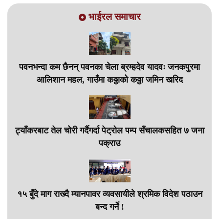
भाईरल समाचार
पवनभन्दा कम छैनन् पवनका चेला ब्रम्हदेव यादवः जनकपुरमा
आलिशान महल, गाउँमा कठ्ठाको कठ्ठा जमिन खरिद
ट्याँकरबाट तेल चोरी गर्दैगर्दा पेट्रोल पम्प सँचालकसहित ७ जना
पक्राउ
१५ बुँदे माग राख्दै म्यानपावर व्यवसायीले श्रमिक विदेश पठाउन
बन्द गर्ने !