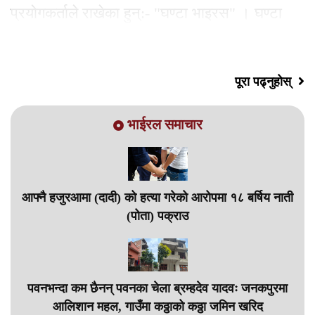
प्रयोगकर्ताले राखेका हुन्:- "घण्टा भाइरस" । घण्टा
भाइरसले शरीरलाई होइन, बहस गर्ने शैलीलाई
पूरा पढ्नुहोस्
भाईरल समाचार
आफ्नै हजुरआमा (दादी) को हत्या गरेको आरोपमा १८ बर्षिय नाती
(पोता) पक्राउ
पवनभन्दा कम छैनन् पवनका चेला ब्रम्हदेव यादवः जनकपुरमा
आलिशान महल, गाउँमा कठ्ठाको कठ्ठा जमिन खरिद