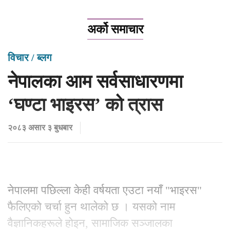
अर्को समाचार
विचार / ब्लग
नेपालका आम सर्वसाधारणमा
‘घण्टा भाइरस’ को त्रास
२०८३ असार ३ बुधबार
नेपालमा पछिल्ला केही वर्षयता एउटा नयाँ "भाइरस"
फैलिएको चर्चा हुन थालेको छ । यसको नाम
वैज्ञानिकहरूले होइन, सामाजिक सञ्जालका