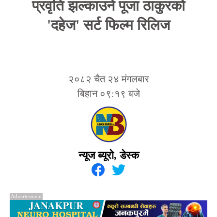
प्रवृति झल्काउने पूजा ठाकुरको
'दहेज' सर्ट फिल्म रिलिज
२०८२ चैत २४ मंगलबार
बिहान ०९:१९ बजे
न्यूज ब्यूरो, डेस्क
Advertesment