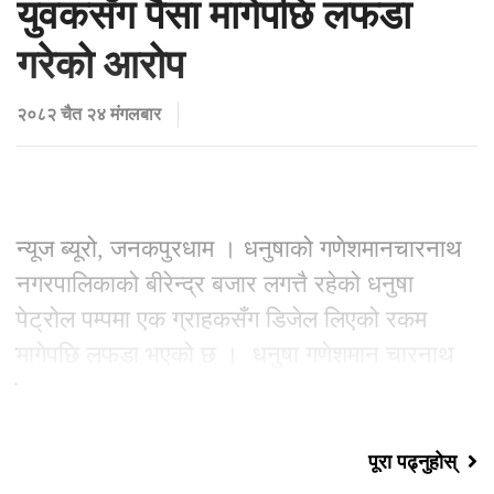
युवकसँग पैसा मागेपछि लफडा
गरेको आरोप
२०८२ चैत २४ मंगलबार
न्यूज ब्यूरो, जनकपुरधाम । धनुषाको गणेशमानचारनाथ
नगरपालिकाको बीरेन्द्र बजार लगत्तै रहेको धनुषा
पेट्रोल पम्पमा एक ग्राहकसँग डिजेल लिएको रकम
मागेपछि लफडा भएको छ । धनुषा गणेशमान चारनाथ
नगरपालिका वडा नं. २
पूरा पढ्नुहोस्