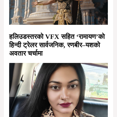
हलिउडस्तरको VFX सहित ‘रामायण’को
हिन्दी ट्रेलर सार्वजनिक, रणबीर–यशको
अवतार चर्चामा