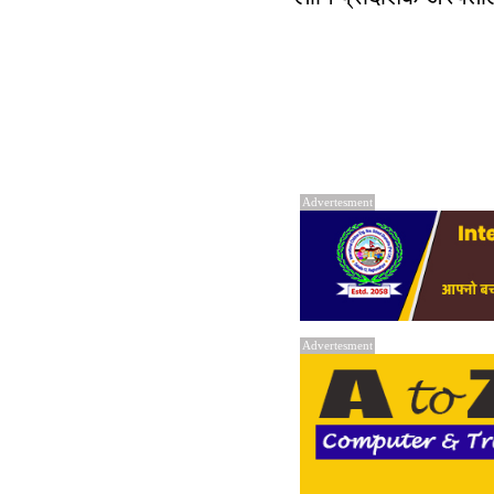
Advertesment
Advertesment