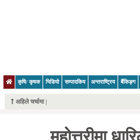
(current)
कृषि/ कृषक
भिडियो
सम्पादकिय
अन्तराष्ट्रिय
बैंकिङ्ग
अहिले चर्चामा |
महोत्तरीमा धा