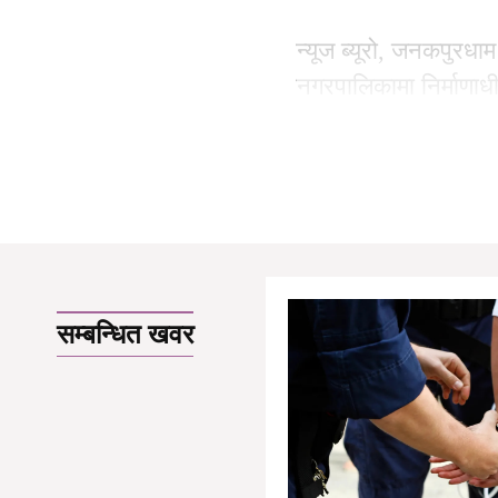
न्यूज ब्यूरो, जनकपुरध
नगरपालिकामा निर्माणाध
भएको भनिएको अनियमितत
सम्बन्धित खवर