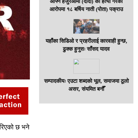
आफ्नै हजुरआमा (दादी) को हत्या गरेको
आरोपमा १८ बर्षिय नाती (पोता) पक्राउ
यहाँका सिडिओ र प्रहरीलाई कारवाही हुन्छ,
ढुक्क हुनुसः साँसद यादव
सम्पादकीयः एउटा शब्दको भूल, समाजमा ठूलो
असर, संयमित बनौँ
गरिएको छ भने