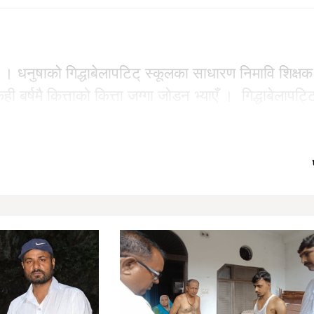
म । धनुषाको गिद्धाबेलापटिट् स्कूलका साधारण निमावि शिक्षक 
बर्षमै कित्ताको कित्ता जग्गा जोडन भ्याएँ । गिद्धाबेलापट्ट
 बनेपछि उनलाई लेखापालको