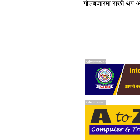
गोलबजारमा राखी थप अ
Advertesment
Advertesment