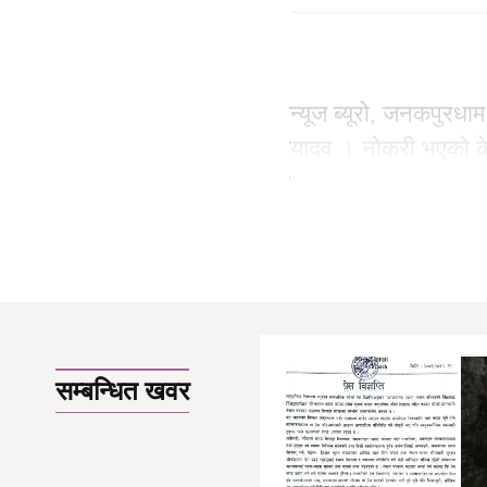
न्यूज ब्यूरो, जनकपुरधा
यादव । नोकरी भएको केही 
पवन मण्डल हेडमास्टर
सम्बन्धित खवर