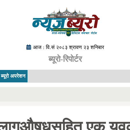
आज : वि.सं २०८३ श्रावण २३ शनिबार
ब्यूरो-रिपोर्टर
ब्यूरो अपरेशन
 लागुऔषधसहित एक युव