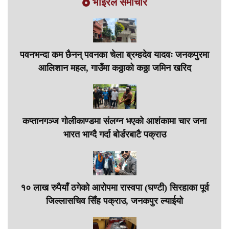
भाईरल समाचार
पवनभन्दा कम छैनन् पवनका चेला ब्रम्हदेव यादवः जनकपुरमा
आलिशान महल, गाउँमा कठ्ठाको कठ्ठा जमिन खरिद
कप्तानगञ्ज गोलीकाण्डमा संलग्न भएको आशंकामा चार जना
भारत भाग्दै गर्दा बोर्डरबाटै पक्राउ
१० लाख रुपैयाँ ठगेको आरोपमा रास्वपा (घण्टी) सिरहाका पूर्व
जिल्लासचिव सिँह पक्राउ, जनकपुर ल्याईयो