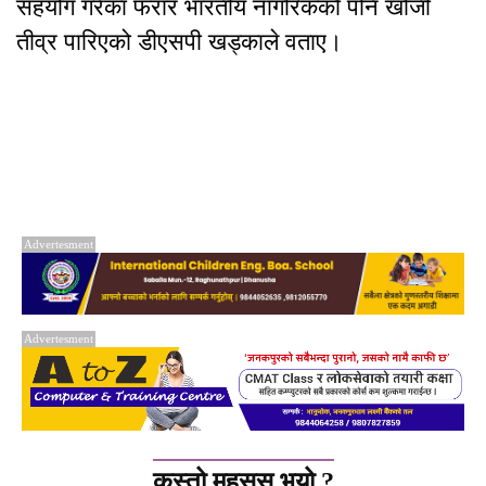
सहयोग गरेका फरार भारतीय नागरिकको पनि खोजी
तीव्र पारिएको डीएसपी खड्काले वताए।
Advertesment
Advertesment
कस्तो महसुस भयो ?