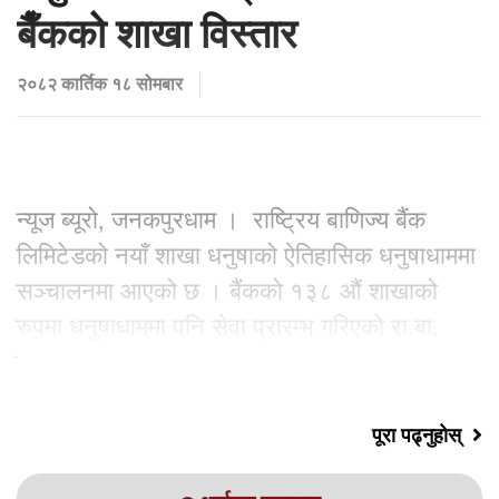
बैँकको शाखा विस्तार
२०८२ कार्तिक १८ सोमबार
न्यूज ब्यूरो, जनकपुरधाम । राष्ट्रिय बाणिज्य बैंक
लिमिटेडको नयाँ शाखा धनुषाको ऐतिहासिक धनुषाधाममा
सञ्चालनमा आएको छ । बैंकको १३८ औं शाखाको
रुपमा धनुषाधाममा पनि सेवा प्रारम्भ गरिएको रा.बा.
बैंकले जनाएको छ
पूरा पढ्नुहोस्