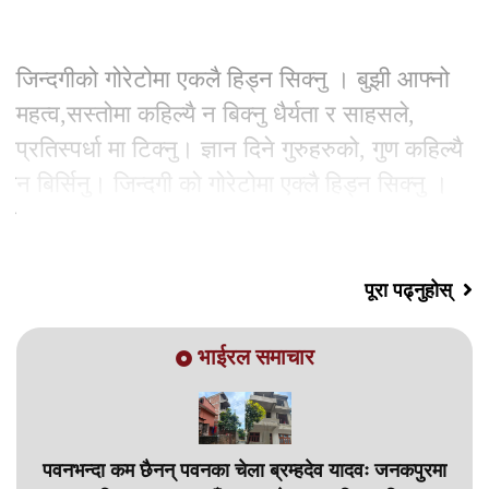
जिन्दगीको गोरेटोमा एकलै हिड्न सिक्नु । बुझी आफ्नो
महत्व,सस्तोमा कहिल्यै न बिक्नु धैर्यता र साहसले,
प्रतिस्पर्धा मा टिक्नु। ज्ञान दिने गुरुहरुको, गुण कहिल्यै
न बिर्सिनु। जिन्दगी को गोरेटोमा एक्लै हिड्न सिक्नु ।
पाइला पाइलामा मन्छेको,
पूरा पढ्नुहोस्
भाईरल समाचार
पवनभन्दा कम छैनन् पवनका चेला ब्रम्हदेव यादवः जनकपुरमा