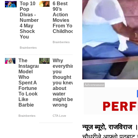
Advertesment
न्यूज ब्यूरो, राजविराज 
चौधरीले आफ्नो पदबाट 