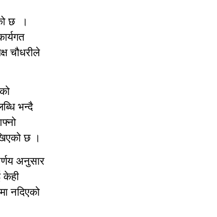
ेको छ ।
कार्यगत
्ष चौधरीले
ाको
ब्धि भन्दै
फ्नो
लेखिएको छ ।
िर्णय अनुसार
 केही
ामा नदिएको