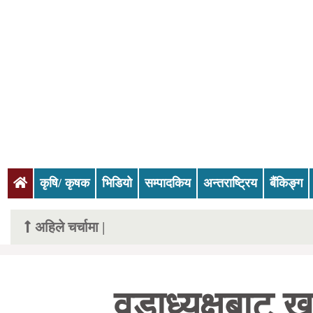
(current)
कृषि/ कृषक
भिडियो
सम्पादकिय
अन्तराष्ट्रिय
बैंकिङ्ग
अहिले चर्चामा |
वडाध्यक्षबाट ख