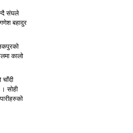
दै संघले
 गणेश बहादुर
जनकपुरको
सलमा कालो
 चाँदी
छ । सोही
ापारीहरुको