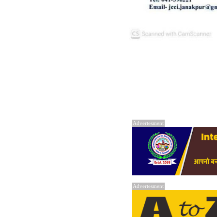
Advertesment
Advertesment