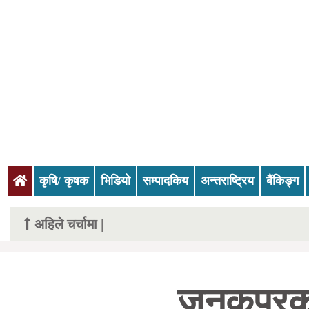
(current)
कृषि/ कृषक
भिडियो
सम्पादकिय
अन्तराष्ट्रिय
बैंकिङ्ग
अहिले चर्चामा |
जनकपुरका