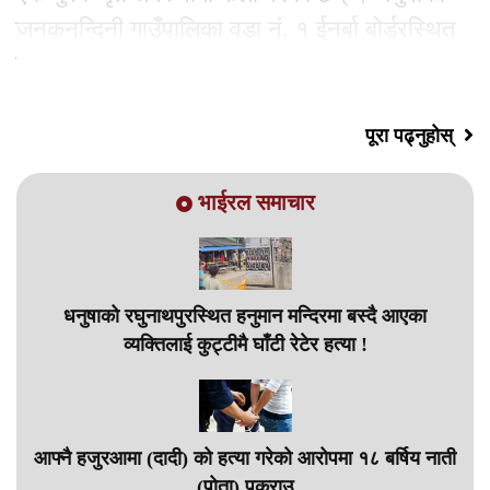
जनकनन्दिनी गाउँपालिका वडा नं. १ ईनर्बा बोर्डरस्थित
युवक मृत फेला परेको हो । बोर्डरदेखि करिब
पूरा पढ्नुहोस्
भाईरल समाचार
धनुषाको रघुनाथपुरस्थित हनुमान मन्दिरमा बस्दै आएका
व्यक्तिलाई कुट्टीमै घाँटी रेटेर हत्या !
आफ्नै हजुरआमा (दादी) को हत्या गरेको आरोपमा १८ बर्षिय नाती
(पोता) पक्राउ