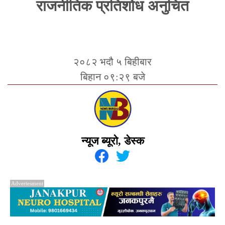
राजनीतिक प्रतिशोध अनुचित
२०८२ भदौ ५ बिहीबार
बिहान ०९:२९ बजे
न्यूज ब्यूरो, डेस्क
Advertesment