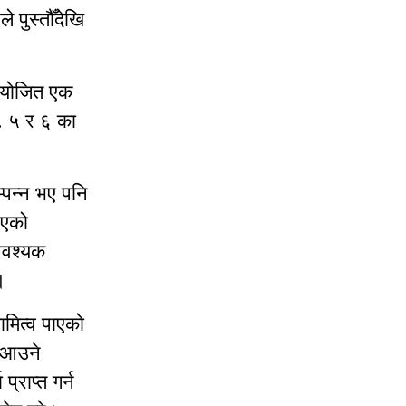
पुस्तौँदेखि
आयोजित एक
ं. ५ र ६ का
्पन्न भए पनि
भएको
आवश्यक
।
ामित्व पाएको
ा आउने
्राप्त गर्न