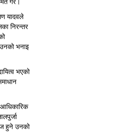
मेत गरे।
यण यादवले
लिका निरन्तर
को
ो उनको भनाइ
दायित्व भएको
 समाधान
ाको आधिकारिक
लपुर्जा
हज हुने उनको