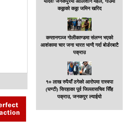
यादवः जनकपुरमा आलिशान महल, गाउँमा
कठ्ठाको कठ्ठा जमिन खरिद
कप्तानगञ्ज गोलीकाण्डमा संलग्न भएको
आशंकामा चार जना भारत भाग्दै गर्दा बोर्डरबाटै
पक्राउ
१० लाख रुपैयाँ ठगेको आरोपमा रास्वपा
(घण्टी) सिरहाका पूर्व जिल्लासचिव सिँह
पक्राउ, जनकपुर ल्याईयो