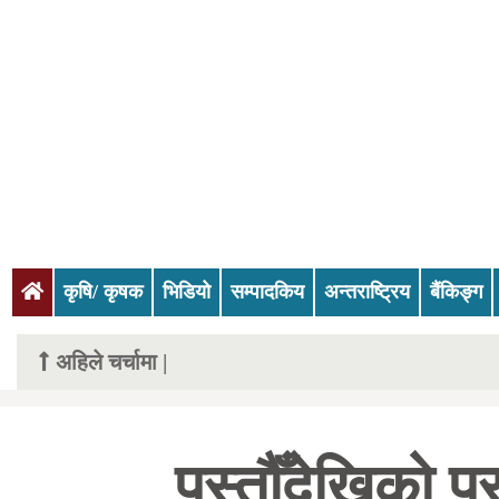
(current)
कृषि/ कृषक
भिडियो
सम्पादकिय
अन्तराष्ट्रिय
बैंकिङ्ग
अहिले चर्चामा |
पुस्तौँदेखिको 