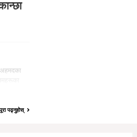
कान्छा
ीक अहमदका
्यमहरूका
पूरा पढ्नुहोस्