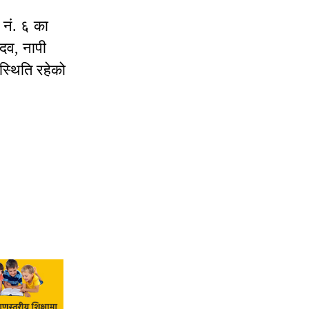
 नं. ६ का
ादव, नापी
स्थिति रहेको