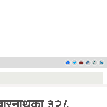
ान चारनाथका ३२८