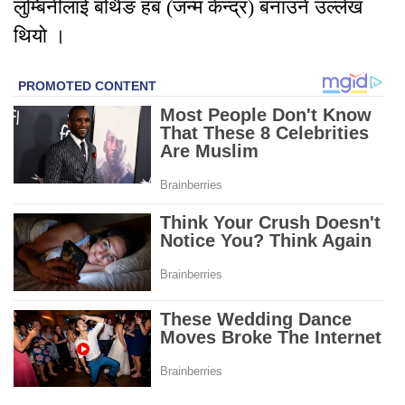
लुम्बिनीलाई बर्थिङ हब (जन्म केन्द्र) बनाउने उल्लेख
थियो ।