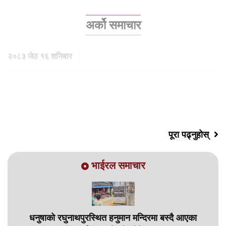
अर्को समाचार
२०८३ जेठ १६ शनिबार
पूरा पढ्नुहोस्
भाईरल समाचार
धनुषाको रघुनाथपुरस्थित हनुमान मन्दिरमा बस्दै आएका