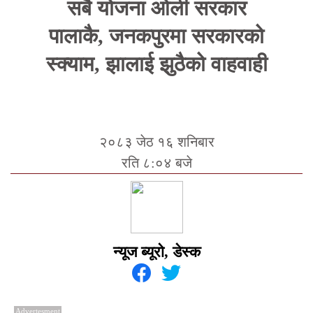
सबै योजना ओली सरकार
पालाकै, जनकपुरमा सरकारको
स्क्याम, झालाई झुठैको वाहवाही
२०८३ जेठ १६ शनिबार
रति ८:०४ बजे
न्यूज ब्यूरो, डेस्क
Advertesment