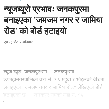
न्यूजब्यूरो प्रभावः जनकपुरमा
बनाइएका 'जमजम नगर र जामिया
रोड' को बोर्ड हटाइयो
२०८३ जेठ २ शनिबार
न्यूज ब्यूरो, जनकपुरधाम । जनकपुधाम
उपमहानगरपालिका वडा नं. १८ महुवा र भोइलको बीचमा
लगाइएको “जमजम नगर र जामिया रोड” लेखिएको बोर्ड
हटाइएको छ । जनकपुरधामको वडा नं. १७
कनकपट्टिदेखि दक्षिण र