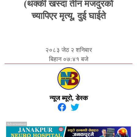
(थक्कीं खस्दा तीन मजदुरको
च्यापिएर मृत्यू, दुई घाईते
२०८३ जेठ २ शनिबार
बिहान ०७:४१ बजे
न्यूज ब्यूरो, डेस्क
Advertesment