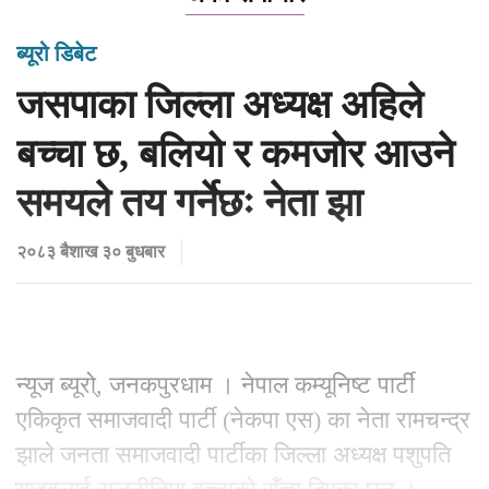
ब्यूरो डिबेट
जसपाका जिल्ला अध्यक्ष अहिले
बच्चा छ, बलियो र कमजोर आउने
समयले तय गर्नेछः नेता झा
२०८३ बैशाख ३० बुधबार
न्यूज ब्यूरो्, जनकपुरधाम । नेपाल कम्यूनिष्ट पार्टी
एकिकृत समाजवादी पार्टी (नेकपा एस) का नेता रामचन्द्र
झाले जनता समाजवादी पार्टीका जिल्ला अध्यक्ष पशुपति