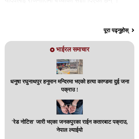
यादवलाई राजनीतिमा बच्चाको सँज्ञा दिएका छन् ।
आईतबार जसपा
पूरा पढ्नुहोस्
भाईरल समाचार
धनुषा रघुनाथपुर हनुमान मन्दिरमा भएको हत्या काण्डमा दुई जना
पक्राउ !
'रेड नोटिस' जारी भएका जनकपुरका राईन कतारबाट पक्राउ,
नेपाल ल्याईयो