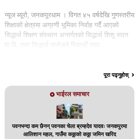
न्यूज ब्यूरो, जनकपुरधाम । विगत ४५ वर्षदेखि गुणस्तरीय
शिक्षाको क्षेत्रमा अग्रणी भूमिका निर्वाह गर्दै आएको
सिद्धार्थ शिक्षण संस्थान अन्तर्गतको सिद्धार्थ शिशु सदन
मा.वि. तथा सिद्धार्थ कलेजले विद्यार्थी तथा
अभिभावकमाझ विश्वासको केन्द्रका
पूरा पढ्नुहोस्
भाईरल समाचार
पवनभन्दा कम छैनन् पवनका चेला ब्रम्हदेव यादवः जनकपुरमा
आलिशान महल, गाउँमा कठ्ठाको कठ्ठा जमिन खरिद