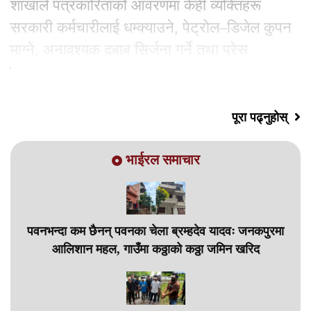
शाखाले पत्रकारिताको आवरणमा केही व्यक्तिहरू
सरकारी कर्मचारीलाई धम्क्याउने, पेट्रोल–डिजेल कुपन
माग्ने, अनावश्यक दबाब सिर्जना गर्ने तथा प्रेस
परिचयपत्रको दुरुपयोग गर्ने गतिविधिमा संलग्न
पूरा पढ्नुहोस्
भाईरल समाचार
पवनभन्दा कम छैनन् पवनका चेला ब्रम्हदेव यादवः जनकपुरमा
आलिशान महल, गाउँमा कठ्ठाको कठ्ठा जमिन खरिद