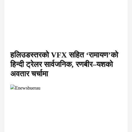
हलिउडस्तरको VFX सहित ‘रामायण’को
हिन्दी ट्रेलर सार्वजनिक, रणबीर–यशको
अवतार चर्चामा