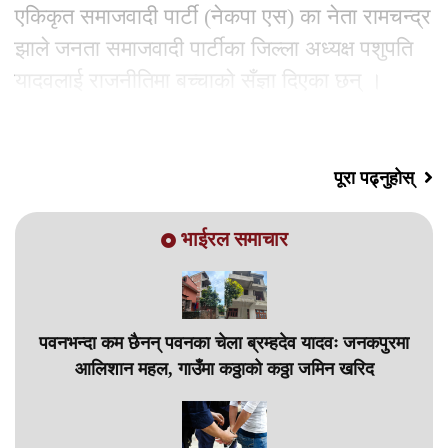
एकिकृत समाजवादी पार्टी (नेकपा एस) का नेता रामचन्द्र
झाले जनता समाजवादी पार्टीका जिल्ला अध्यक्ष पशुपति
यादवलाई राजनीतिमा बच्चाको सँज्ञा दिएका छन् ।
आईतबार जसपा
पूरा पढ्नुहोस्
भाईरल समाचार
पवनभन्दा कम छैनन् पवनका चेला ब्रम्हदेव यादवः जनकपुरमा
आलिशान महल, गाउँमा कठ्ठाको कठ्ठा जमिन खरिद