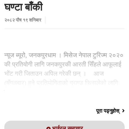
घण्टा बाँकी
२०८२ पौष १९ शनिबार
न्यूज ब्यूरो, जनकपुरधाम । मिसेज नेपाल टुरिज्म २०२०
की प्रतियोगी लागि जनकपुरकी आरती सिँहले आफूलाई
भोंट गरी जिताउन अपिल गरेकी छन् । आज
(मँगलबार) हुने प्रतियोगिताको ग्राण्ड फिनालेको लागि
बिहान १२
पूरा पढ्नुहोस्
भाईरल समाचार