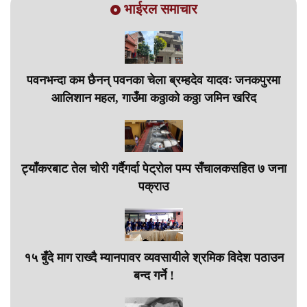
भाईरल समाचार
पवनभन्दा कम छैनन् पवनका चेला ब्रम्हदेव यादवः जनकपुरमा
आलिशान महल, गाउँमा कठ्ठाको कठ्ठा जमिन खरिद
ट्याँकरबाट तेल चोरी गर्दैगर्दा पेट्रोल पम्प सँचालकसहित ७ जना
पक्राउ
१५ बुँदे माग राख्दै म्यानपावर व्यवसायीले श्रमिक विदेश पठाउन
बन्द गर्ने !