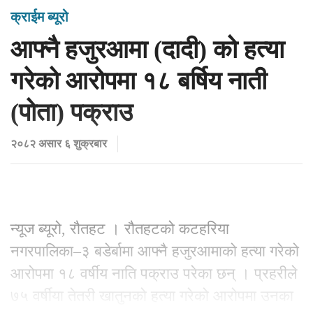
क्राईम ब्यूरो
आफ्नै हजुरआमा (दादी) को हत्या
गरेको आरोपमा १८ बर्षिय नाती
(पोता) पक्राउ
२०८२ असार ६ शुक्रबार
न्यूज ब्यूरो, रौतहट । रौतहटको कटहरिया
नगरपालिका–३ बडेर्बामा आफ्नै हजुरआमाको हत्या गरेको
आरोपमा १८ वर्षीय नाति पक्राउ परेका छन् । प्रहरीले
७५ वर्षीया तेतरी खातुनको हत्या गरेको आरोपमा उनका