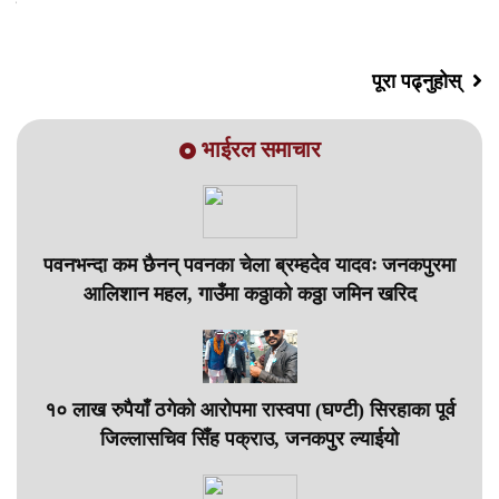
नाति साहिल
पूरा पढ्नुहोस्
भाईरल समाचार
पवनभन्दा कम छैनन् पवनका चेला ब्रम्हदेव यादवः जनकपुरमा
आलिशान महल, गाउँमा कठ्ठाको कठ्ठा जमिन खरिद
१० लाख रुपैयाँ ठगेको आरोपमा रास्वपा (घण्टी) सिरहाका पूर्व
जिल्लासचिव सिँह पक्राउ, जनकपुर ल्याईयो