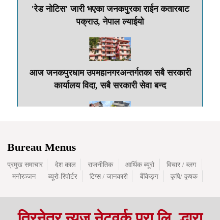
'रेड नोटिस' जारी भएका जनकपुरका राईन कतारबाट
पक्राउ, नेपाल ल्याईयो
आज जनकपुरधाम उपमहानगरअन्तर्गतका सबै सरकारी
कार्यालय विदा, सबै सरकारी सेवा बन्द
पवनभन्दा कम छैनन् पवनका चेला ब्रम्हदेव यादवः
Bureau Menus
जनकपुरमा आलिशान महल, गाउँमा कठ्ठाको कठ्ठा जमिन
खरिद
प्रमुख समाचार
देश काल
राजनीतिक
आर्थिक ब्यूरो
विचार / ब्लग
मनोरञ्जन
ब्यूरो-रिपोर्टर
टिप्स / जानकारी
बैंकिङ्ग
कृषि/ कृषक
त्रिनेत्र न्यूज नेटवर्क प्रा.लि. द्धारा